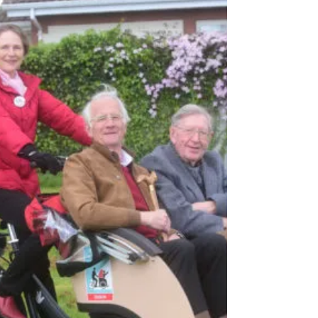
Lilian Liang
7 min de leitura
FRENTE NACIONAL - ILPI
A Política Nacional de Demências e seus
desdobramentos Eduardo Hostyn Sabbi Médico
psiquiatra pós-graduado em hotelaria hospitalar
pelo...