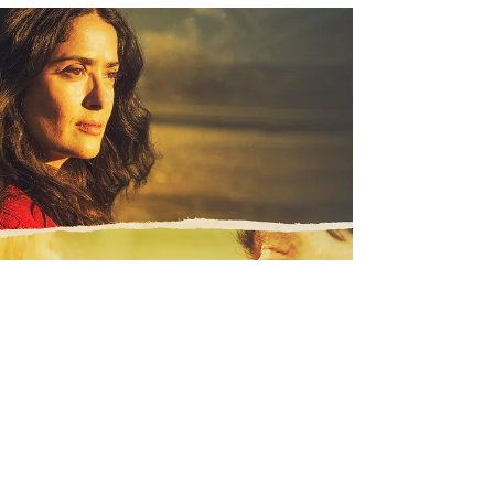
Lilian Liang
1 min de leitura
MEU ACERVO - Pedalando Sem
Idade
Christine Abdalla Gestora de ILPI; membro
voluntário da Frente Nacional para o
Fortalecimento das ILPI; membro fundador da
Associação...