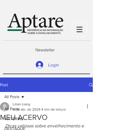
Newsletter
Login
Post
All Posts
Lilian Liang
All Posts
4 de abr. de 2024
4 min de leitura
MEU ACERVO
MATÉRIAS
Dicas valiosas sobre envelhecimento e 
DESTAQUE