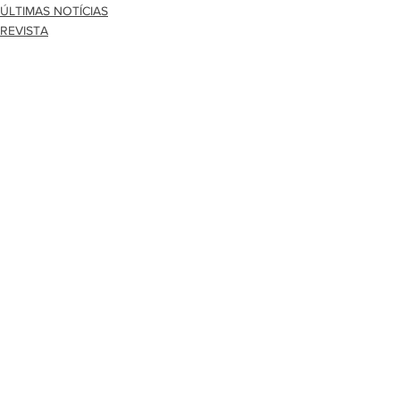
ÚLTIMAS NOTÍCIAS
REVISTA
MEU ACERVO
Ver tudo
Posts recentes