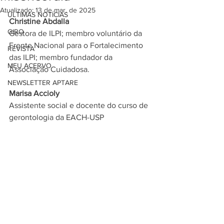
Atualizado:
13 de mar. de 2025
ÚLTIMAS NOTÍCIAS
Christine Abdalla
GIRO
Gestora de ILPI; membro voluntário da 
Frente Nacional para o Fortalecimento 
REVISTA
das ILPI; membro fundador da 
MEU ACERVO
Associação Cuidadosa.
NEWSLETTER APTARE
Marisa Accioly
Assistente social e docente do curso de 
gerontologia da EACH-USP