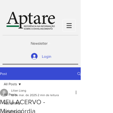
Newsletter
Login
Post
All Posts
Lilian Liang
All Posts
12 de mar. de 2025
2 min de leitura
MEU ACERVO -
MATÉRIAS
Misericórdia
DESTAQUE