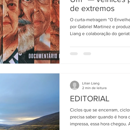
de extremos
O curta-metragem “O Envelhe
por Gabriel Martinez e produ
Liang e colaboração do geriat
em 5 de junho de 2025 duran
Unido de Envelhecimento Sau
realizado no teatro da Facul
(FMUSP). Com cerca de 30 minutos de duração, o filme
reúne os relatos de 11 pessoa
anos — de diferentes origens 
Lilian Liang
2 min de leitura
EDITORIAL
Ciclos que se encerram, ciclo
precisa saber quando é hora d
impressa, essa hora chegou. A