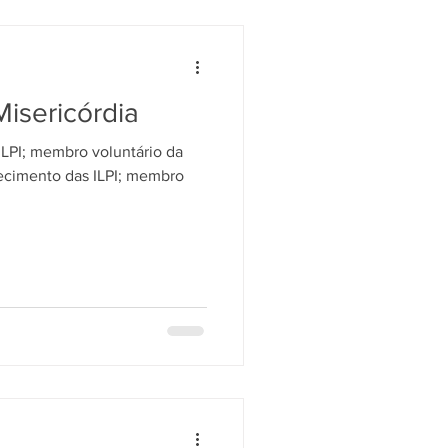
isericórdia
ILPI; membro voluntário da
lecimento das ILPI; membro