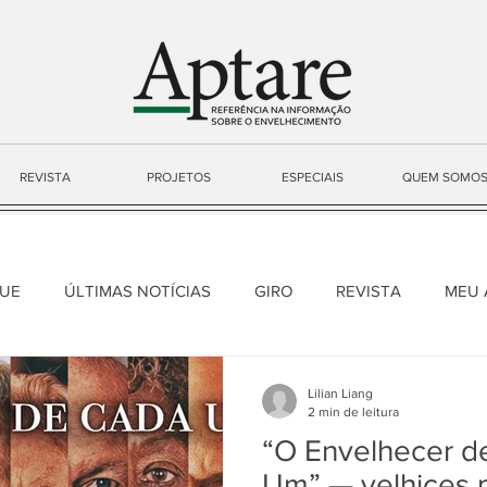
REVISTA
PROJETOS
ESPECIAIS
QUEM SOMO
UE
ÚLTIMAS NOTÍCIAS
GIRO
REVISTA
MEU 
Lilian Liang
2 min de leitura
“O Envelhecer d
Um” — velhices p