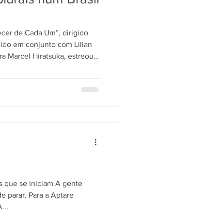
cer de Cada Um”, dirigido
zido em conjunto com Lilian
ra Marcel Hiratsuka, estreou
te o Encontro Brasil–Reino
dável e Desigualdades,
dade de Medicina da USP
s com idades entre 64 e 98
sociais e identid
s que se iniciam A gente
e parar. Para a Aptare
...