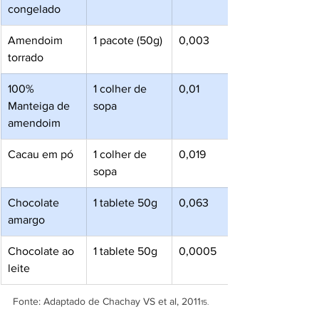
congelado
Amendoim 
1 pacote (50g)
0,003
torrado
100% 
1 colher de 
0,01
Manteiga de 
sopa
amendoim 
Cacau em pó
1 colher de 
0,019
sopa
Chocolate 
1 tablete 50g
0,063
amargo
Chocolate ao 
1 tablete 50g
0,0005
leite
Fonte: Adaptado de Chachay VS et al, 2011
15.