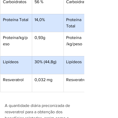
Carboidratos
56 %
Carboidratos
Proteína Total
14,0%
Proteína 
Total 
Proteína/kg/p
0,93g 
Proteína 
eso
/kg/peso 
Lipídeos
30% (44,8g) 
Lipídeos 
Resveratrol
0,032 mg 
Resveratrol 
A quantidade diária preconizada de 
resveratrol para a obtenção dos 