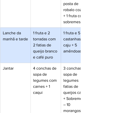
posta de 
robalo cozido 
+ 1 fruta como 
sobremesa
Lanche da 
1 fruta e 2 
1 fruta e 5 
manhã e tarde
torradas com 
castanhas de 
2 fatias de 
caju + 5 
queijo branco 
amêndoas
e café puro
Jantar
4 conchas de 
3 conchas de 
sopa de 
sopa de 
legumes com 
legumes   + 2 
carnes + 1 
fatias de 
caqui
queijos cabra 
+ Sobremesa 
– 10 
morangos + 1 