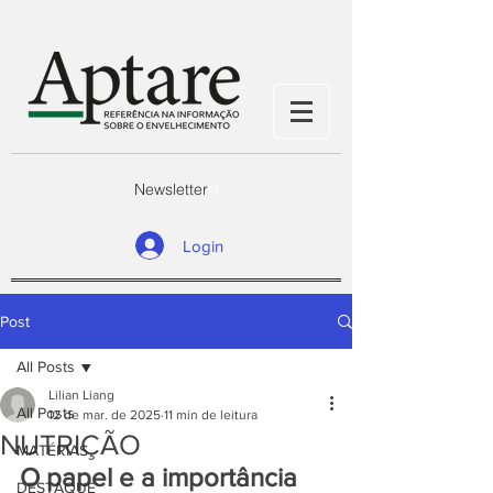
Newsletter
Login
Post
All Posts
Lilian Liang
All Posts
12 de mar. de 2025
11 min de leitura
NUTRIÇÃO
MATÉRIAS
O papel e a importância 
DESTAQUE