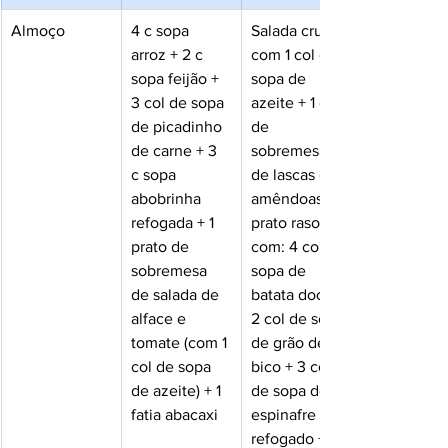
Almoço
4 c sopa 
Salada crua 
arroz + 2 c 
com 1 col de 
sopa feijão + 
sopa de 
3 col de sopa 
azeite + 1 col 
de picadinho 
de 
de carne + 3 
sobremesa 
c sopa 
de lascas de 
abobrinha 
amêndoas + 1 
refogada + 1 
prato raso 
prato de 
com: 4 col de 
sobremesa 
sopa de 
de salada de 
batata doce + 
alface e 
2 col de sopa 
tomate (com 1 
de grão de 
col de sopa 
bico + 3 col 
de azeite) + 1 
de sopa de 
fatia abacaxi
espinafre 
refogado + 1 