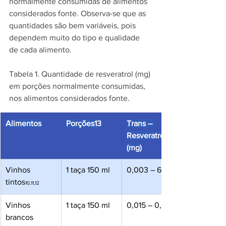
normalmente consumidas de alimentos 
considerados fonte. Observa-se que as 
quantidades são bem variáveis, pois 
dependem muito do tipo e qualidade 
de cada alimento.
Tabela 1. Quantidade de resveratrol (mg) 
em porções normalmente consumidas, 
nos alimentos considerados fonte.
Alimentos
Porções13
Trans – 
Resveratrol 
(mg)
Vinhos 
1 taça 150 ml
0,003 – 6,6
tintos
10,11,12
Vinhos 
1 taça 150 ml
0,015 – 0,18
brancos 