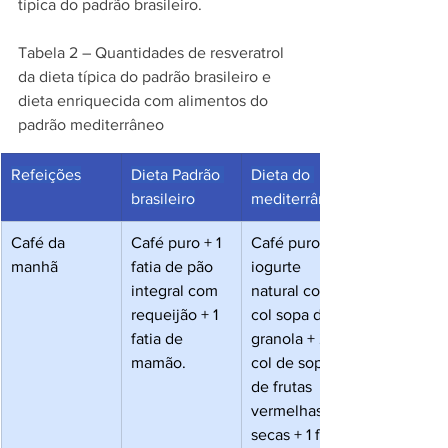
típica do padrão brasileiro. 
Tabela 2 – Quantidades de resveratrol 
da dieta típica do padrão brasileiro e 
dieta enriquecida com alimentos do 
padrão mediterrâneo 
Refeições
Dieta Padrão 
Dieta do 
brasileiro
mediterrâneo
Café da 
Café puro + 1 
Café puro + 1 
manhã
fatia de pão 
iogurte 
integral com 
natural com 2 
requeijão + 1 
col sopa de 
fatia de 
granola + 2 
mamão.
col de sopa 
de frutas 
vermelhas 
secas + 1 fruta 