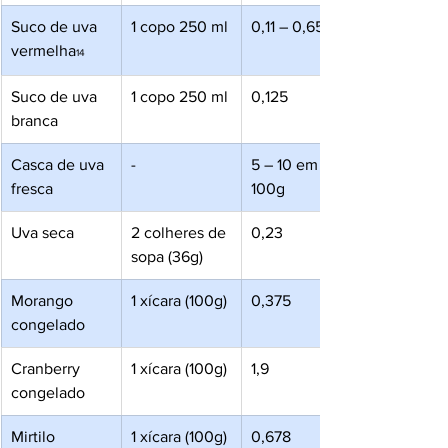
Suco de uva 
1 copo 250 ml
0,11 – 0,65
vermelha
14 
Suco de uva 
1 copo 250 ml
0,125
branca
Casca de uva 
-
5 – 10 em 
fresca
100g
Uva seca
2 colheres de 
0,23
sopa (36g)
Morango 
1 xícara (100g)
0,375
congelado
Cranberry 
1 xícara (100g)
1,9
congelado
Mirtilo 
1 xícara (100g)
0,678