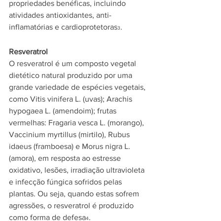
propriedades benéficas, incluindo 
atividades antioxidantes, anti-
inflamatórias e cardioprotetoras
.   
3
Resveratrol
O resveratrol é um composto vegetal 
dietético natural produzido por uma 
grande variedade de espécies vegetais, 
como Vitis vinifera L. (uvas); Arachis 
hypogaea L. (amendoim); frutas 
vermelhas: Fragaria vesca L. (morango), 
Vaccinium myrtillus (mirtilo), Rubus 
idaeus (framboesa) e Morus nigra L. 
(amora), em resposta ao estresse 
oxidativo, lesões, irradiação ultravioleta 
e infecção fúngica sofridos pelas 
plantas. Ou seja, quando estas sofrem 
agressões, o resveratrol é produzido 
como forma de defesa
.  
4