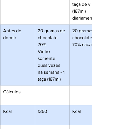
taça de vinho 
(187ml) 
diariamente
Antes de 
20 gramas de 
20 gramas de 
dormir
chocolate 
chocolate 
70%
70% cacau.
Vinho 
somente 
duas vezes 
na semana - 1 
taça (187ml)
Cálculos
Kcal
1350
Kcal