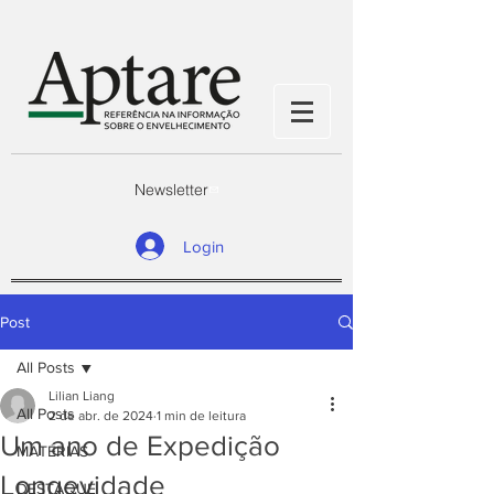
Newsletter
Login
Post
All Posts
Lilian Liang
All Posts
2 de abr. de 2024
1 min de leitura
Um ano de Expedição
MATÉRIAS
Longevidade
DESTAQUE