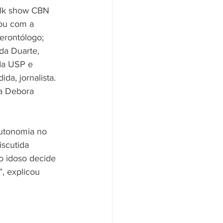
talk show CBN 
tou com a 
rontólogo; 
da Duarte, 
da USP e 
a, jornalista. 
ta Debora 
utonomia no 
scutida 
o idoso decide 
”, explicou 