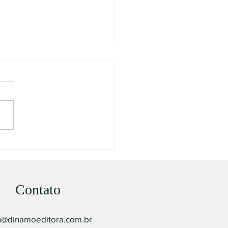
pósito de vida da pessoa
a” recebe Prêmio Jabuti
êmico
Contato
an@dinamoeditora.com.br