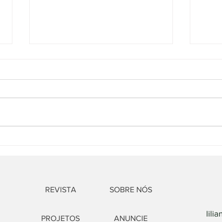
“Pequeno Manual Anti-
“Pro
Idadista” desafia o idadismo
idos
no Brasil
Acad
REVISTA
SOBRE NÓS
lili
PROJETOS
ANUNCIE