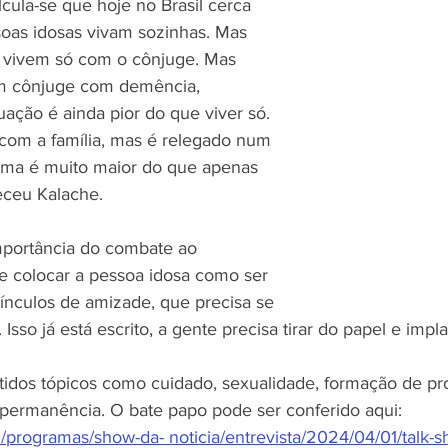
lcula-se que hoje no Brasil cerca 
soas idosas vivam sozinhas. Mas 
 vivem só com o cônjuge. Mas 
 cônjuge com demência, 
ação é ainda pior do que viver só. 
om a família, mas é relegado num 
lema é muito maior do que apenas 
receu Kalache.
mportância do combate ao 
 colocar a pessoa idosa como ser 
ínculos de amizade, que precisa se 
sso já está escrito, a gente precisa tirar do papel e impla
dos tópicos como cuidado, sexualidade, formação de pro
ga permanência. O bate papo pode ser conferido aqui: 
m/programas/show-da- noticia/entrevista/2024/04/01/talk-