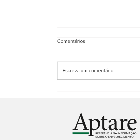
Comentários
Escreva um comentário
“Conversas nas Zonas Azuis”:
um novo olhar sobre
longevidade e bem-viver